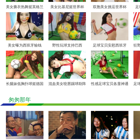
7.10
美女撕衣热舞挺英格兰
美女比基尼挺世界杯
双胞美女挑逗世界杯
足
7.11
7.12
7.13
7.14
美女曝为西班牙输钱
野性玩球支持巴西
足球宝贝安慰西班牙
狂
长腿妹低胸扑球挺德国
混血美女咬唇踢球助阵
性感足球宝贝各显神通
足
匆匆那年