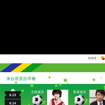
转发至：
来自星星的早餐
主线嘉宾
客座嘉宾
6.13
6.14