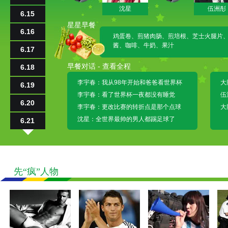
沈星
伍洲彤
6.15
星星早餐
6.16
鸡蛋卷、煎猪肉肠、煎培根、芝士火腿片
酱、咖啡、牛奶、果汁
6.17
早餐对话 -
查看全程
6.18
李宇春：我从98年开始和爸爸看世界杯
大
6.19
李宇春：看了世界杯一夜都没有睡觉
伍
6.20
李宇春：更改比赛的转折点是那个点球
大
沈星：全世界最帅的男人都踢足球了
6.21
6.22
6.23
先“疯”人物
6.24
6.25
6.26
6.27