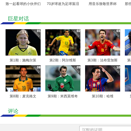
致一起看球的小伙伴们
70岁球迷为足球落泪
用音乐致敬世界杯
那
巨星对话
第1期：施梅尔策
第2期：阿尔维斯
第3期：法布雷加斯
第
第8期：麦克格文
第9期：米西莫维奇
第10期：哈维
评论