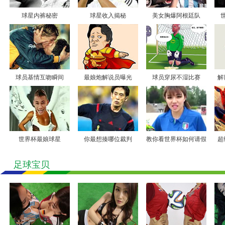
球星内裤秘密
球星收入揭秘
美女胸爆阿根廷队
6.28
6.29
6.30
7.01
球员基情互吻瞬间
最娘炮解说员曝光
球员穿尿不湿比赛
解
7.02
7.03
7.04
世界杯最娘球星
你最想揍哪位裁判
教你看世界杯如何请假
超
7.05
7.06
足球宝贝
7.07
7.08
7.09