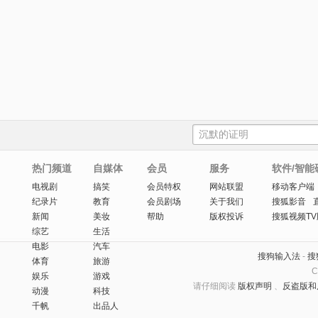
热门频道
自媒体
会员
服务
软件/智能
电视剧
搞笑
会员特权
网站联盟
移动客户端
纪录片
教育
会员剧场
关于我们
搜狐影音
新闻
美妆
帮助
版权投诉
搜狐视频TV
综艺
生活
电影
汽车
搜狗输入法
-
搜
体育
旅游
C
娱乐
游戏
请仔细阅读
版权声明
、
反盗版和
动漫
科技
千帆
出品人