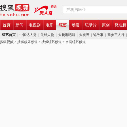
首页
新闻
电视剧
电影
综艺
动漫
纪录片
原创
微栏目
综艺首页
中国达人秀
先锋人物
大鹏嘚吧嘚
大视野
诡故事
延参三人行
搜狐视频
>
搜狐娱乐频道
>
搜狐综艺频道
>
台湾综艺频道