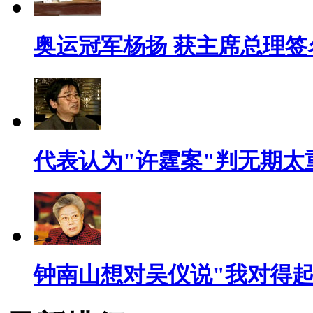
奥运冠军杨扬 获主席总理签
代表认为"许霆案"判无期太
钟南山想对吴仪说"我对得起