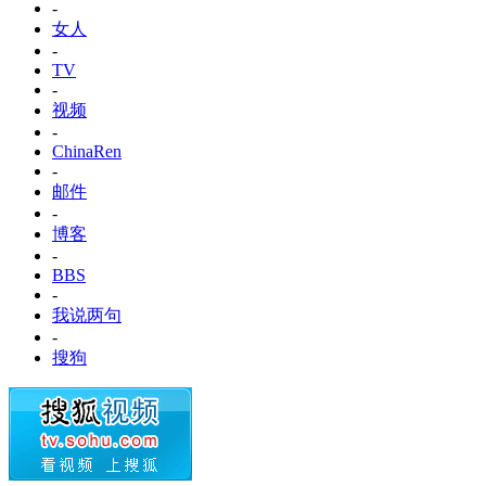
-
女人
-
TV
-
视频
-
ChinaRen
-
邮件
-
博客
-
BBS
-
我说两句
-
搜狗