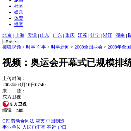
社区
娱乐
体育
播客
北京
|
上海
|
天津
|
山东
|
广东
|
重庆
|
江苏
|
辽宁
|
浙江
|
湖南
|
搜狐视频
>
时事 军事
>
时事新闻
>
2008全国两会
>
2008年全
视频：奥运会开幕式已规模排练
上传时间：
2008年03月10日07:40
来 源：
东方卫视
编辑：nini
CPI
劳动合同法
雪灾
中国制造
事业单位
人民币汇率
春运
户口