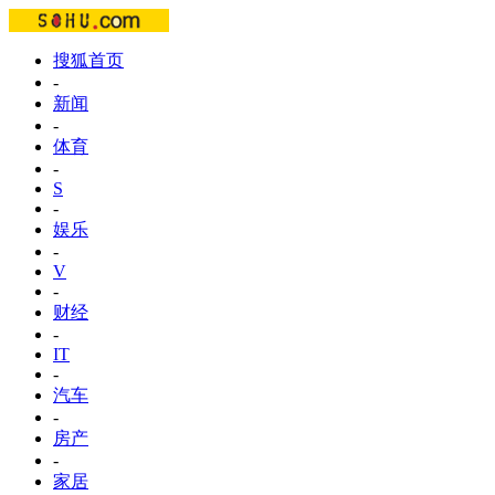
搜狐首页
-
新闻
-
体育
-
S
-
娱乐
-
V
-
财经
-
IT
-
汽车
-
房产
-
家居