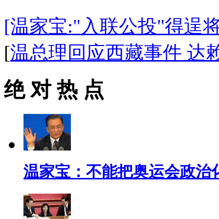
[温家宝:"入联公投"得逞
[
温总理回应西藏事件 达
绝 对 热 点
温家宝：不能把奥运会政治