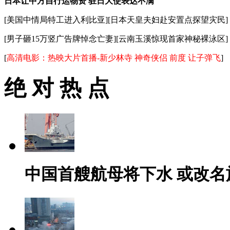
日本让中方自行运物资 驻日大使表达不满
[
美国中情局特工进入利比亚
][
日本天皇夫妇赴安置点探望灾民
]
[
男子砸15万竖广告牌悼念亡妻
][
云南玉溪惊现首家神秘裸泳区
]
[
高清电影：
热映大片首播-新少林寺
神奇侠侣
前度
让子弹飞
]
绝 对 热 点
中国首艘航母将下水 或改名