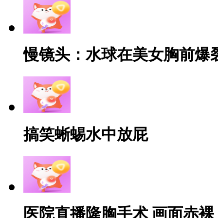
慢镜头：水球在美女胸前爆
搞笑蜥蜴水中放屁
医院直播隆胸手术 画面赤裸