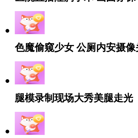
色魔偷窥少女 公厕内安摄像
腿模录制现场大秀美腿走光