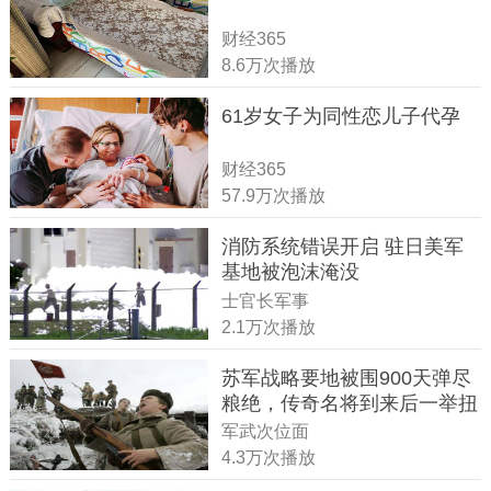
财经365
8.6万次播放
61岁女子为同性恋儿子代孕
财经365
57.9万次播放
消防系统错误开启 驻日美军
基地被泡沫淹没
士官长军事
2.1万次播放
苏军战略要地被围900天弹尽
粮绝，传奇名将到来后一举扭
转战局
军武次位面
4.3万次播放