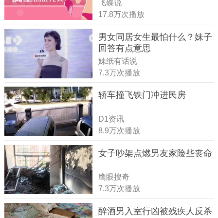
飞碟说
17.8万次播放
男女同居女生最怕什么？妹子
回答有点意思
妹纸有话说
7.3万次播放
轿车撞飞铁门冲进民房
D1资讯
8.9万次播放
女子吵架点燃男友家险些丧命
鹰眼搜奇
7.3万次播放
醉酒男入室行凶被残疾人反杀