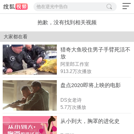
他在逆光中告白
抱歉，没有找到相关视频
大家都在看
猎奇大鱼咬住男子手臂死活不
放
阿里郎工作室
913.2万次播放
盘点2020即将上映的电影
DS女老诗
5.7万次播放
从小到大，胸罩的进化史