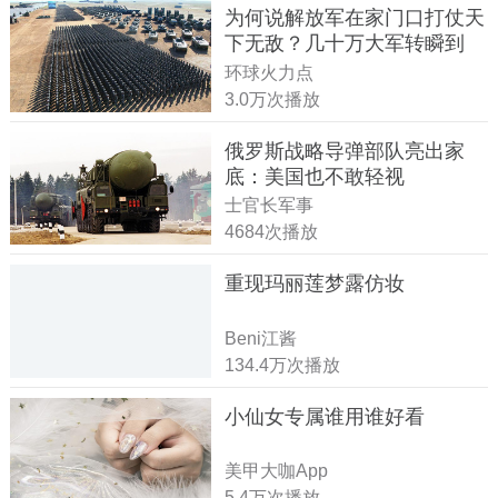
为何说解放军在家门口打仗天
下无敌？几十万大军转瞬到
达！
环球火力点
3.0万次播放
俄罗斯战略导弹部队亮出家
底：美国也不敢轻视
士官长军事
4684次播放
重现玛丽莲梦露仿妆
Beni江酱
134.4万次播放
小仙女专属谁用谁好看
美甲大咖App
5.4万次播放