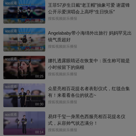
app观看
王菲57岁生日戴“老王帽”抽象可爱 谢霆锋
公开示爱演唱会上高呼“生日快乐”
搜狐视频娱乐播报
00:25
app观看
Angelababy带小海绵外出旅行 妈妈罕见出
镜气质超好
搜狐视频娱乐播报
00:19
app观看
娜扎透露眼睛还在恢复中：医生称可能是
小时候留下的病根
搜狐视频娱乐播报
00:25
app观看
众星亮相百花提名者表彰仪式，红毯合集
有！来看看各位的状态~
搜狐视频娱乐播报
00:30
app观看
易烊千玺一身黑色西服亮相百花提名仪
式，从容帅气状态满分！
搜狐视频娱乐播报
00:14