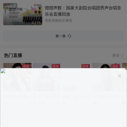
app观看
熠熠声辉：国家大剧院合唱团男声合唱音
乐会直播回放
搜狐视频娱乐播报
113:56
换一换
热门直播
更多
app观看
app观看
app观看
app观看
a
安徽貂蝉前来报
是百灵鸟还是学
滴滴，有点才艺
志玲姐姐温柔哄
古
到！
猪叫啊~
噢~
睡中~
沫
意见反馈
|
PC版
|
APP专区