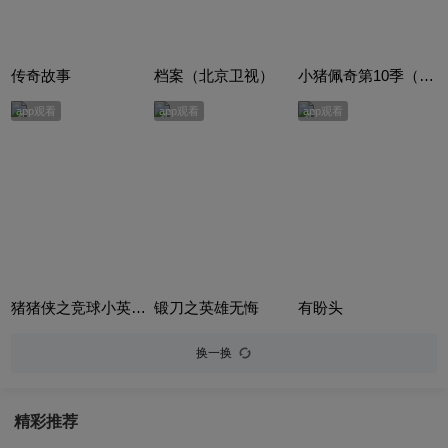
传奇故事
档案（北京卫视）
小猪佩奇第10季（Peppa Pig Season 10）（中文版） 有声音频
app观看
app观看
app观看
猪猪侠之竞球小英雄合集
锻刀之英雄无悔
有盼头
换一换
精彩推荐