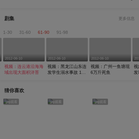
剧集
更多信息
1-30
31-60
61-90
91-98
2012-06-10
2012-06-10
2012-06-10
20
炬
视频：连云港沿海海
视频：黑龙江山东连
视频：广州一鱼塘现
视
域出现大面积浒苔
发学生溺水事故 11
6万斤死鱼
发
才
人死亡
痕
猜你喜欢
app观看
app观看
app观看