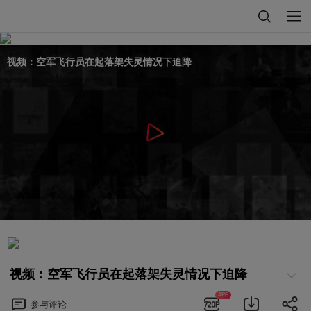
视频：空军飞行员在起落架失灵情况下迫降
视频：空军飞行员在起落架失灵情况下迫降
APP
参与
评论