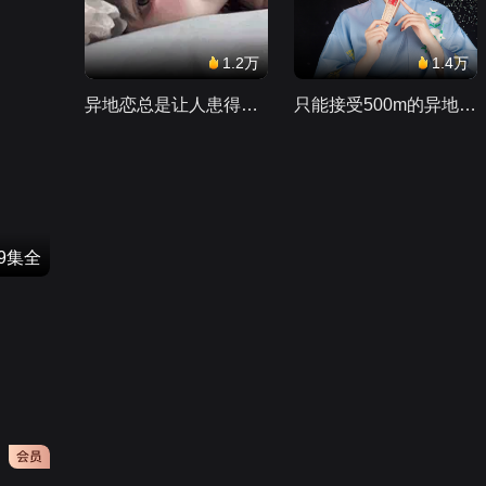
1.2万
1.4万
异地恋总是让人患得患失。。。
只能接受500m的异地恋，电动车没电了......
39集全