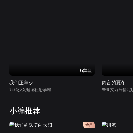
16集全
我们正年少
简言的夏冬
戏精少女邂逅社恐学霸
朱亚文万茜情定
小编推荐
会员
会员