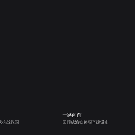
一路向前
戎抗战救国
回顾成渝铁路艰辛建设史