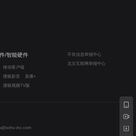
我的表兄维尼
律师文尼法庭无知遭监禁
件/智能硬件
不良信息举报中心
北京互联网举报中心
移动客户端
搜狐影音
直播+
搜狐视频TV版
u@sohu-inc.com