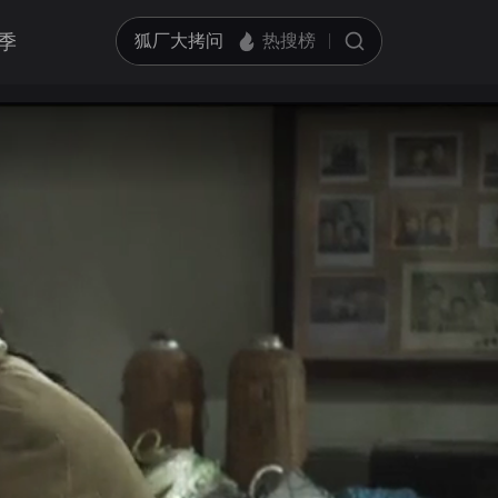
季
亮度
标准
饱和度
100
循环播放
对比度
100
跳过片头片尾