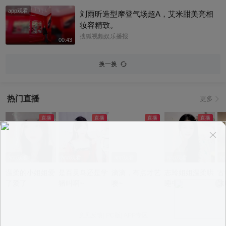
app观看
刘雨昕造型摩登气场超A，艾米甜美亮相
妆容精致。
搜狐视频娱乐播报
00:43
换一换
热门直播
更多
app观看
app观看
app观看
app观看
a
温柔的小姐姐爱
是百灵鸟还是学
滴滴，有点才艺
志玲姐姐温柔哄
古
了爱了
猪叫啊~
噢~
睡中~
沫
意见反馈
|
PC版
|
APP专区