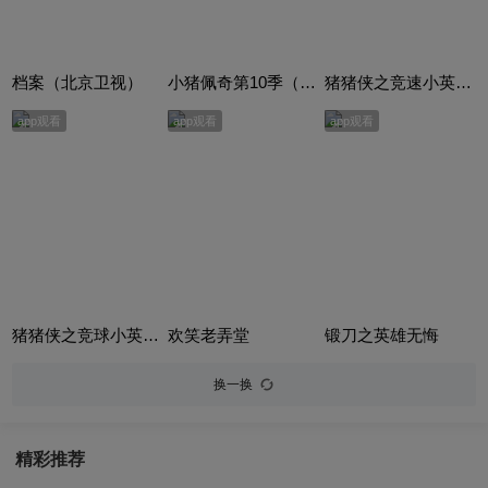
档案（北京卫视）
小猪佩奇第10季（Peppa Pig Season 10）（中文版） 有声音频
猪猪侠之竞速小英雄合集
app观看
app观看
app观看
猪猪侠之竞球小英雄合集
欢笑老弄堂
锻刀之英雄无悔
换一换
精彩推荐