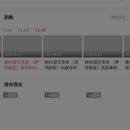
剧集
更多信息
1-30
31-60
61-80
2013-09-23
2013-09-23
2013-09-23
20
第65届艾美奖 《摩
第65届艾美奖 《灵
第65届艾美奖 《摩
搜
相
登家庭》泰布利尔亮
书妙探》内森菲利安
登家庭》杰西泰勒弗
报
相红毯
亮相红毯
格森现身红毯
na
猜你喜欢
app观看
app观看
app观看