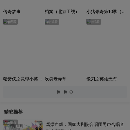
传奇故事
档案（北京卫视）
小猪佩奇第10季（Peppa Pig Season 10）（中文版） 有声音频
app观看
app观看
app观看
猪猪侠之竞球小英雄合集
欢笑老弄堂
锻刀之英雄无悔
换一换
精彩推荐
app观看
熠熠声辉：国家大剧院合唱团男声合唱音