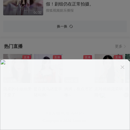
假！剧组仍在正常拍摄。
搜狐视频娱乐播报
00:32
换一换
热门直播
更多
app观看
app观看
app观看
app观看
a
温柔的小姐姐爱
是百灵鸟还是学
滴滴，有点才艺
志玲姐姐温柔哄
古
了爱了
猪叫啊~
噢~
睡中~
若
意见反馈
|
PC版
|
APP专区
Copyright ©
2026 Sohu Inc.