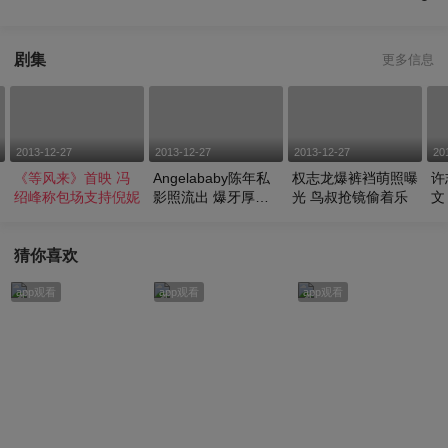
剧集
更多信息
2013-12-27
2013-12-27
2013-12-27
20
《等风来》首映 冯
Angelababy陈年私
权志龙爆裤裆萌照曝
许
绍峰称包场支持倪妮
影照流出 爆牙厚唇
光 鸟叔抢镜偷着乐
文
吓坏宅男
育
猜你喜欢
app观看
app观看
app观看