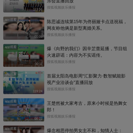
乐会直播回放
搜狐视频娱乐播报
113:56
app观看
陈思诚连续第15年为佟丽娅卡点送祝福，
网友称他俩是新型离婚关系。
搜狐视频娱乐播报
00:09
app观看
爆《向野的我们》因辛芷蕾延播，节目组
火速辟谣：内容为不实谣传。
搜狐视频娱乐播报
00:11
app观看
首届太阳岛电影周“汇影聚力·数智赋能影
视产业洽谈会”直播回放
搜狐视频娱乐播报
119:24
app观看
王楚然被大家考古，原来小时候是热舞女
郎！
搜狐视频娱乐播报
00:22
app观看
爆念相思停拍男女主不和，知情人士：