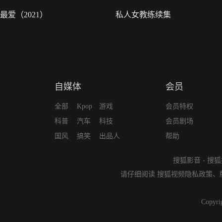
最爱（2021）
私人女教练续集
自媒体
会员
全部
Kpop
游戏
会员特权
科普
汽车
科技
会员剧场
国风
搞笑
出品人
帮助
搜狐影音
-
搜狐
请仔细阅读
搜狐视频隐私政策
、
Copyri