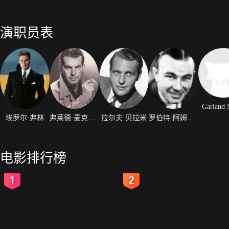
演职员表
Garland 
埃罗尔·弗林
弗莱德·麦克莫瑞
拉尔夫·贝拉米
罗伯特·阿姆斯特朗
电影排行榜
2
3