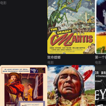
电影
致命螳螂
第一个
电影
电影