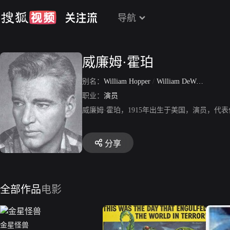
导航
威廉姆·霍珀
别名：
William Hopper
/
William DeWolf Hopper Jr
职业：
演员
威廉姆·霍珀，1915年出生于美国，演员，代
分享
全部作品
电影
金星怪兽