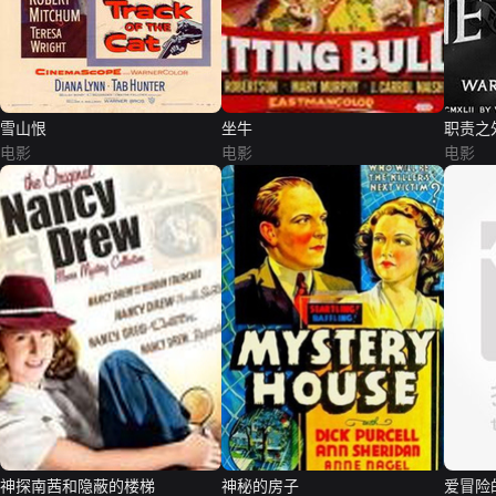
雪山恨
坐牛
职责之
电影
电影
电影
神探南茜和隐蔽的楼梯
神秘的房子
爱冒险