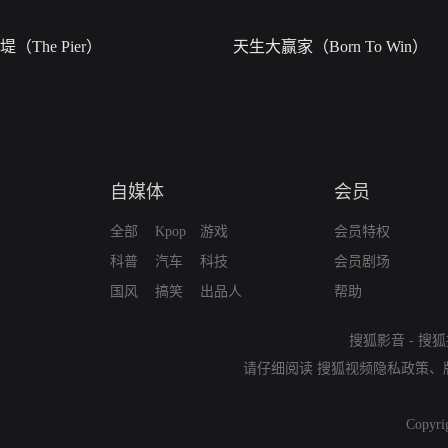
堤（The Pier）
天生大赢家（Born To Win）
自媒体
会员
全部
Kpop
游戏
会员特权
科普
汽车
科技
会员剧场
国风
搞笑
出品人
帮助
搜狐影音
-
搜狐
请仔细阅读
搜狐视频隐私政策
、
Copyri