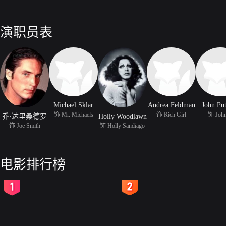
演职员表
Michael Sklar
Andrea Feldman
John Pu
饰 Mr. Michaels
饰 Rich Girl
饰 Joh
乔·达里桑德罗
Holly Woodlawn
饰 Joe Smith
饰 Holly Sandiago
电影排行榜
2
3