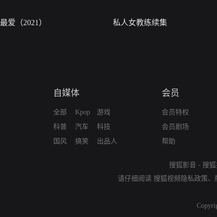
最爱（2021）
私人女教练续集
自媒体
会员
全部
Kpop
游戏
会员特权
科普
汽车
科技
会员剧场
国风
搞笑
出品人
帮助
搜狐影音
-
搜狐
请仔细阅读
搜狐视频隐私政策
、
Copyri