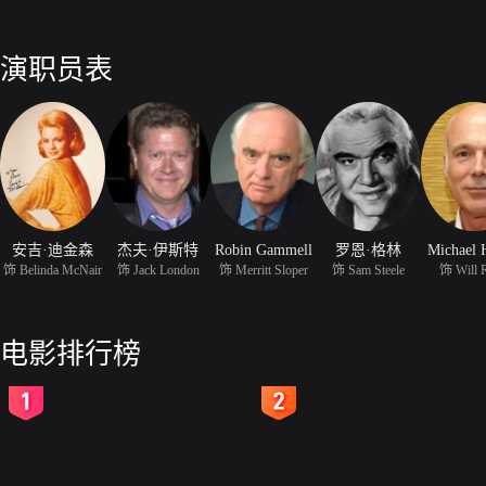
演职员表
安吉·迪金森
杰夫·伊斯特
Robin Gammell
罗恩·格林
Michael 
饰 Belinda McNair
饰 Jack London
饰 Merritt Sloper
饰 Sam Steele
饰 Will 
电影排行榜
2
3