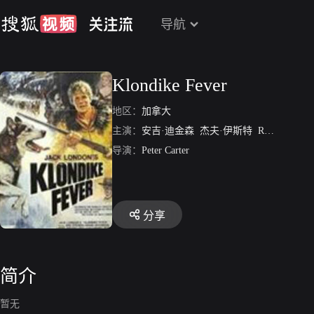
导航
Klondike Fever
地区：
加拿大
主演：
安吉·迪金森
杰夫·伊斯特
Robin Gammell
导演：
Peter Carter
分享
简介
暂无