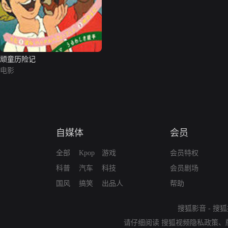
顽童历险记
电影
自媒体
会员
全部
Kpop
游戏
会员特权
科普
汽车
科技
会员剧场
国风
搞笑
出品人
帮助
搜狐影音
-
搜狐
请仔细阅读
搜狐视频隐私政策
、