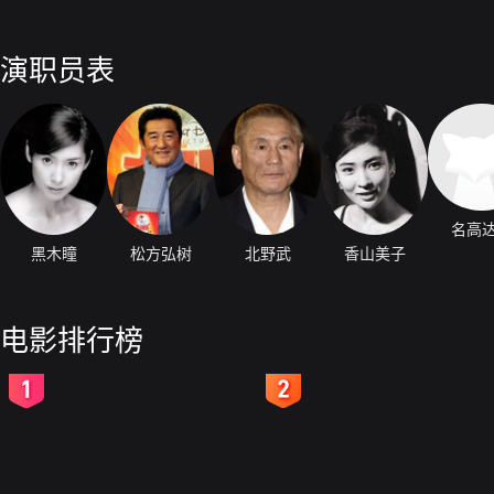
演职员表
名高
黑木瞳
松方弘树
北野武
香山美子
电影排行榜
2
3