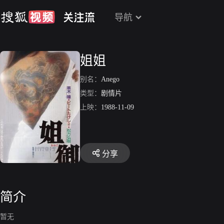
导航
姐姐
别名：
Anego
类型：
剧情片
上映：
1988-11-09
分享
简介
暂无