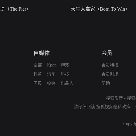
堤（The Pier）
天生大赢家（Born To Win）
自媒体
会员
全部
Kpop
游戏
会员特权
科普
汽车
科技
会员剧场
国风
搞笑
出品人
帮助
搜狐影音
-
搜狐
请仔细阅读
搜狐视频隐私政策
、
Copyri