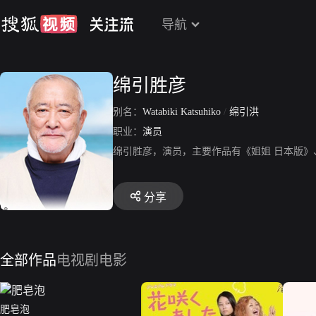
导航
绵引胜彦
别名：
Watabiki Katsuhiko
/
绵引洪
职业：
演员
绵引胜彦，演员，主要作品有《姐姐 日本版》
分享
全部作品
电视剧
电影
肥皂泡