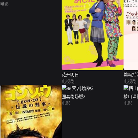
电影
花开明日
鹳鸟摇
电视剧
电视剧
圈套剧场版2
椿山课
电影
电影