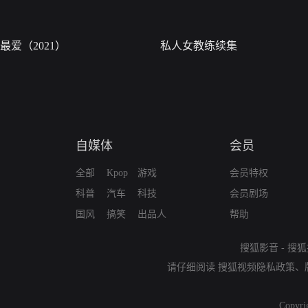
最爱（2021）
私人女教练续集
自媒体
会员
全部
Kpop
游戏
会员特权
科普
汽车
科技
会员剧场
国风
搞笑
出品人
帮助
搜狐影音
-
搜狐
请仔细阅读
搜狐视频隐私政策
、
Copyri