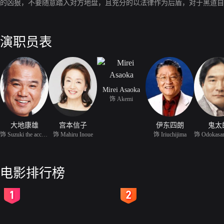
的凶狠，不要随意踏入对方地盘，且充分的以法律作为后盾，对于黑道自
演职员表
Mirei Asaoka
饰 Akemi
大地康雄
宫本信子
伊东四朗
鬼太
饰 Suzuki the accountan
饰 Mahiru Inoue
饰 Iriuchijima
电影排行榜
2
3