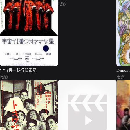
电影
宇宙第一我行我素星
Demon 
电影
电影