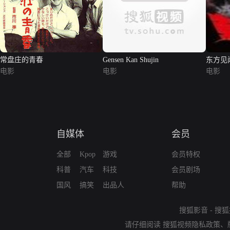
常盘庄的青春
Gensen Kan Shujin
东方见
电影
电影
电影
自媒体
会员
全部
Kpop
游戏
会员特权
科普
汽车
科技
会员剧场
国风
搞笑
出品人
帮助
搜狐影音
-
搜狐
请仔细阅读
搜狐视频隐私政策
、