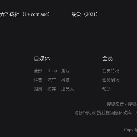
弄巧成拙（Le corniaud）
最爱（2021）
自媒体
会员
全部
Kpop
游戏
会员特权
科普
汽车
科技
会员剧场
国风
搞笑
出品人
帮助
搜狐影音
-
搜狐
请仔细阅读
搜狐视频隐私政策
、
Copyri