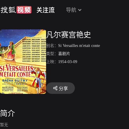
导航
凡尔赛宫艳史
别名：
Si Versailles m'etait conte
类型：
喜剧片
上映：
1954-03-09
分享
简介
暂无