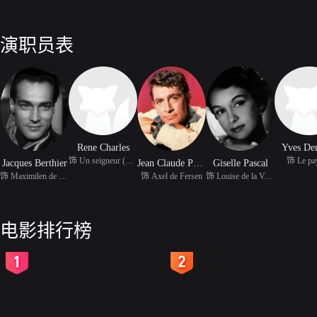
演职员表
Rene Charles
Yves De
饰 Un seigneur (uncredi
饰 Le pa
Jacques Berthier
Jean Claude Pascal
Giselle Pascal
饰 Maximilen de Robespi
饰 Axel de Fersen
饰 Louise de la Vallièr
电影排行榜
2
3