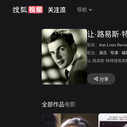
导航
让·路易斯·
别名：
Jean Louis Barra
职业：
演员
/
导演
/
编
让-路易斯·特林提格南
分享
全部作品
电影