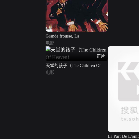
Grande frousse, La
电影
正片
天堂的孩子（The Children Of
Heaven）
电影
La Part De L'om