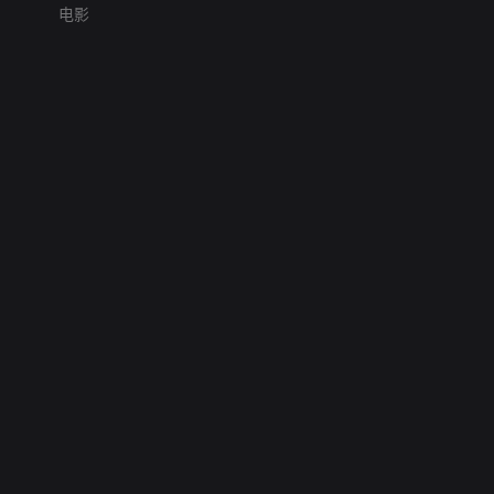
电影
网络暴力有害信息举报