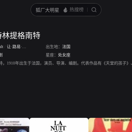
特林提格南特
ult
/
让·路易·巴霍
出生地：
法国
剧
星座：
处女座
特，1910年出生于法国，演员、导演、编剧。代表作品有《天堂的孩子》、