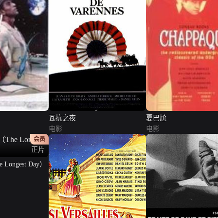
瓦抗之夜
夏巴尬
电影
电影
会员
正片
ongest Day）