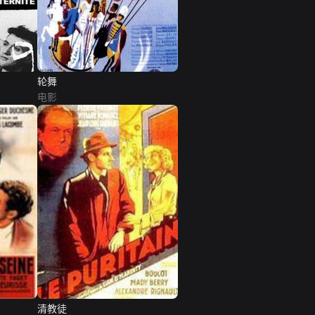
轮舞
电影
清教徒