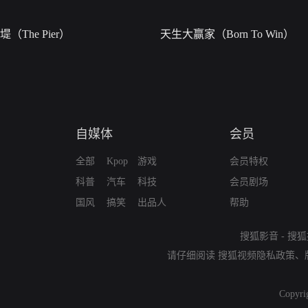
堤（The Pier）
天生大赢家（Born To Win）
自媒体
会员
全部
Kpop
游戏
会员特权
科普
汽车
科技
会员剧场
国风
搞笑
出品人
帮助
搜狐影音
-
搜狐
请仔细阅读
搜狐视频隐私政策
、
Copyri