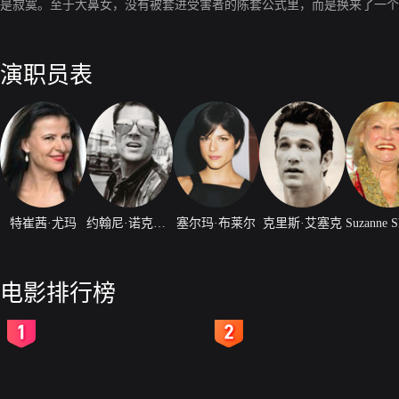
是寂寞。至于大鼻女，没有被套进受害者的陈套公式里，而是换来了一个
演职员表
特崔茜·尤玛
约翰尼·诺克斯维尔
塞尔玛·布莱尔
克里斯·艾塞克
电影排行榜
2
3