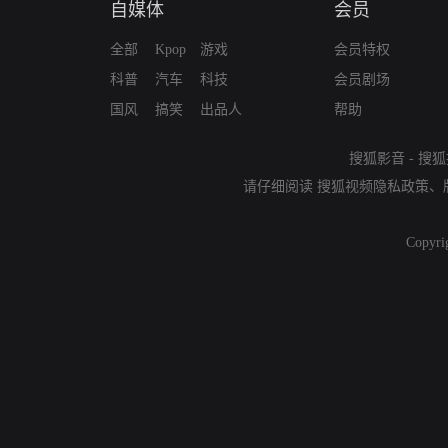
自媒体
会员
全部
Kpop
游戏
会员特权
科普
汽车
科技
会员剧场
国风
搞笑
出品人
帮助
搜狐影音
-
搜狐
请仔细阅读
搜狐视频隐私政策
、
Copyri