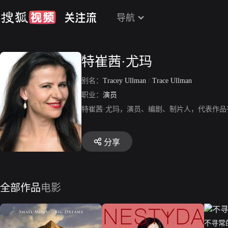
导航
特崔茜·尤玛
别名：
Tracey Ullman
/
Trace Ullman
职业：
演员
特崔茜·尤玛，演员、编剧、制片人，代表作
分享
全部作品
电影
不寻常