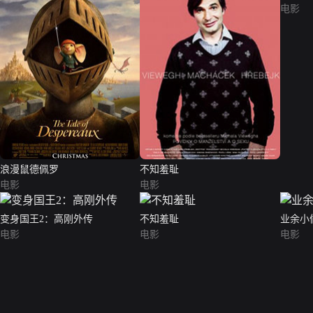
电影
浪漫鼠德佩罗
不知羞耻
电影
电影
变身国王2：高刚外传
不知羞耻
业余小
电影
电影
电影