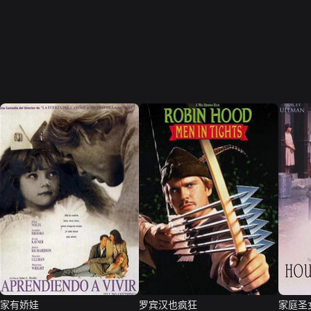
家有娇娃
罗宾汉也疯狂
家庭圣