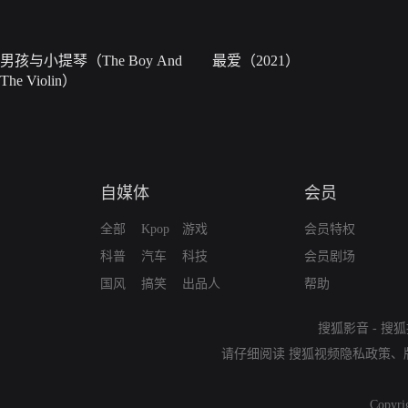
男孩与小提琴（The Boy And
最爱（2021）
The Violin）
自媒体
会员
全部
Kpop
游戏
会员特权
科普
汽车
科技
会员剧场
国风
搞笑
出品人
帮助
搜狐影音
-
搜狐
请仔细阅读
搜狐视频隐私政策
、
Copyri