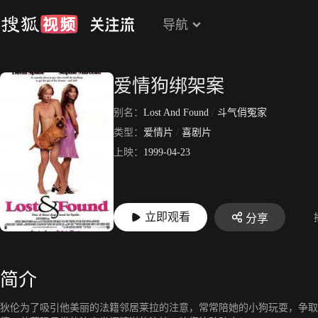
导航
爱情狗绑架案
别名：
Lost And Found
/
斗气俏冤家
类型：
爱情片
/
喜剧片
上映：
1999-04-23
立即观看
分享
简介
狄伦为了吸引他美丽的法籍邻居莱拉的注意，常常陪她的小狗玩耍，争取