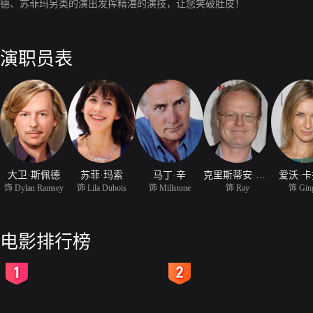
德、苏菲玛另类的演出发挥精湛的演技，让您笑破肚皮！
演职员表
大卫·斯佩德
苏菲·玛索
马丁·辛
克里斯蒂安·克莱门松
爱沃·
饰 Dylan Ramsey
饰 Lila Dubois
饰 Millstone
饰 Ray
饰 Gin
电影排行榜
2
3