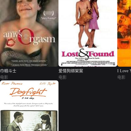
巾帼斗士
爱情狗绑架案
I Love 
电影
电影
电影