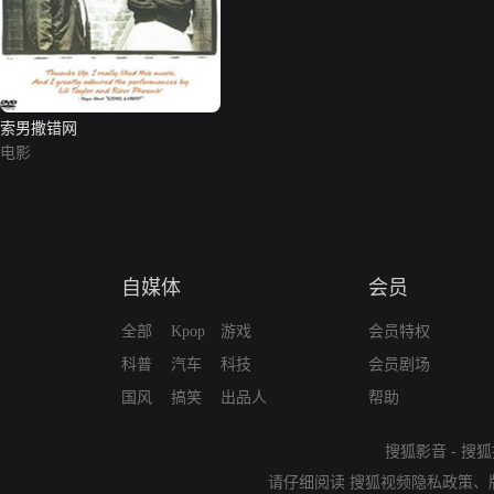
索男撒错网
电影
自媒体
会员
全部
Kpop
游戏
会员特权
科普
汽车
科技
会员剧场
国风
搞笑
出品人
帮助
搜狐影音
-
搜狐
请仔细阅读
搜狐视频隐私政策
、