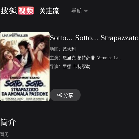
导航
Sotto... Sotto... Strapazzato
地区：
意大利
主演：
恩里克·蒙特萨诺
Veronica Lario
Luisa D
导演：
里娜·韦特缪勒
分享
简介
暂无