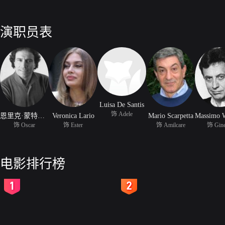
演职员表
Luisa De Santis
饰 Adele
恩里克·蒙特萨诺
Veronica Lario
Mario Scarpetta
饰 Oscar
饰 Ester
饰 Amilcare
饰 Gine
电影排行榜
2
3