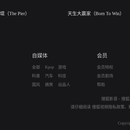
堤（The Pier）
天生大赢家（Born To Win）
自媒体
会员
全部
Kpop
游戏
会员特权
科普
汽车
科技
会员剧场
国风
搞笑
出品人
帮助
搜狐影音
-
搜狐
请仔细阅读
搜狐视频隐私政策
、
Copyri