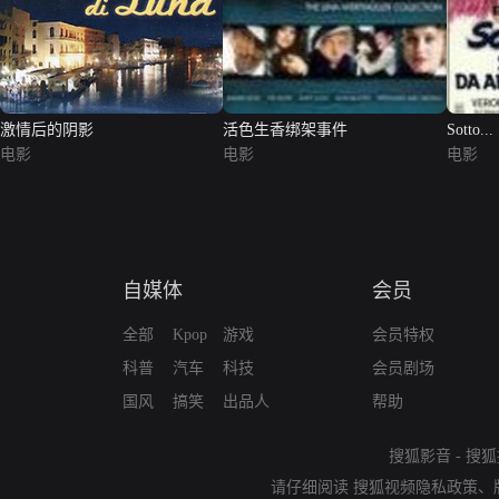
激情后的阴影
活色生香绑架事件
Sotto...
电影
电影
电影
自媒体
会员
全部
Kpop
游戏
会员特权
科普
汽车
科技
会员剧场
国风
搞笑
出品人
帮助
搜狐影音
-
搜狐
请仔细阅读
搜狐视频隐私政策
、