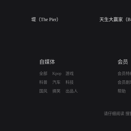
堤（The Pier）
天生大赢家（Bor
自媒体
会员
全部
Kpop
游戏
会员特
科普
汽车
科技
会员剧
国风
搞笑
出品人
帮助
请仔细阅读
搜