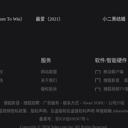
n To Win）
最爱（2021）
小二黑结婚
服务
软件/智能硬件
权
网站联盟
移动客户端
场
关于我们
搜狐影音
直
版权投诉
搜狐视频TV
搜狐影音
-
搜狐招聘
-
广告服务
-
联系方式
-
About SOHU
-
公司介绍
狐视频隐私政策
、
版权声明
、
反盗版和反盗链权利声明
举报邮箱
jubaoso
备案号：
京ICP证030367号-1
Copyright © 2024 Sohu.com Inc.All Rights Reserved.