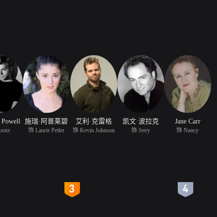
 Powell
施瑞·阿普莱碧
艾利·克雷格
凯文·波拉克
Jane Carr
ster
饰 Laurie Petler
饰 Kevin Johnson
饰 Jerry
饰 Nancy
4
5