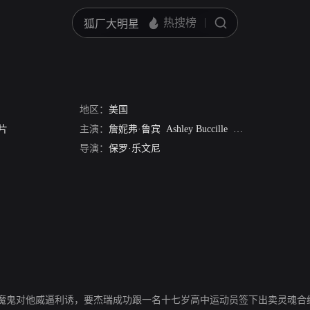
地区：
美国
片
主演：
詹妮弗·鲁宾
Ashley Buccille
迈克尔 A 戈尔杰
导演：
保罗·乐文尼
魔鬼对他威逼利诱，要杰瑞成功跟一名十七岁高中运动员签下出卖灵魂合