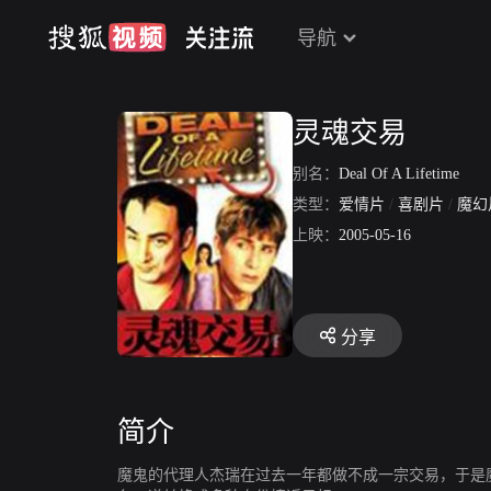
导航
灵魂交易
别名：
Deal Of A Lifetime
类型：
爱情片
/
喜剧片
/
魔幻
上映：
2005-05-16
分享
简介
魔鬼的代理人杰瑞在过去一年都做不成一宗交易，于是