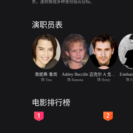
务，遂转换成多种身份接近目标。
演职员表
詹妮弗·鲁宾
Ashley Buccille
迈克尔 A 戈尔杰
Esteban
饰 Tina
饰 Ramona
饰 Henry
饰 Fo
电影排行榜
2
3