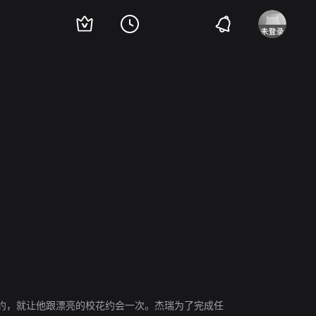
Esteban Powell
施瑞·阿普莱碧
艾利·克雷格
凯文·波拉克
Jane Carr
约，就让他跟漂亮的校花约会一次。杰瑞为了完成任