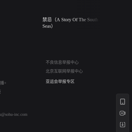
禁忌（A Story Of The South
火球（Ball 
Seas）
网络暴力有害信息举报
不良信息举报中心
12318 文化市场举报
北京互联网举报中心
算法推荐专项举报
亚运会举报专区
播+
涉历史虚无举报
版
网络谣言信息专项
涉政举报入口
涉未成年人举报
hu@sohu-inc.com
清朗自媒体乱象举报
涉民族宗教有害信息举报