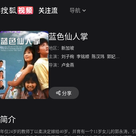
导航
蓝色仙人掌
地区：
新加坡
主演：
刘子绚
李铭顺
陈汉玮
郭妃丽
郭蕙雯
导演：
卢金燕
分享
简介
年仅24岁的教师丁以柔决定嫁给40岁，并育有一个11岁女儿的郭永涛