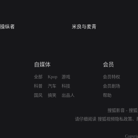
操纵者
米良与麦青
自媒体
会员
全部
Kpop
游戏
会员特权
科普
汽车
科技
会员剧场
国风
搞笑
出品人
帮助
搜狐影音
-
搜狐
请仔细阅读
搜狐视频隐私政策
、
Copyri