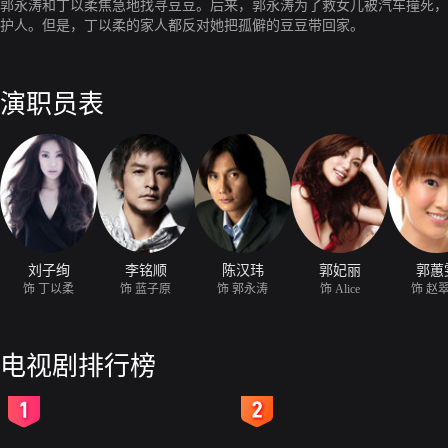
郭永涛和丁以柔焦急地找寻豆豆。后来，郭永涛为了救女儿被汽车撞死，
护人。但是，丁以柔的家人都反对她把孤僻的豆豆带回家。
演职员表
刘子绚
李铭顺
陈汉玮
郭妃丽
郭蕙
饰 丁以柔
饰 蓝子原
饰 郭永涛
饰 Alice
饰 赵
电视剧排行榜
2
3