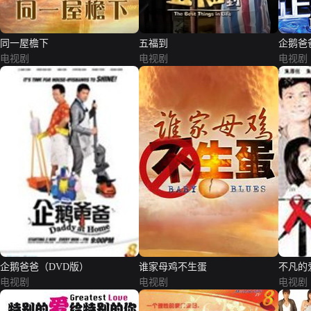
同一屋檐下
五福到
企鹅爸
电视剧
电视剧
电视剧
企鹅爸爸（DVD版）
谁家母鸡不生蛋
不凡的
电视剧
电视剧
电视剧