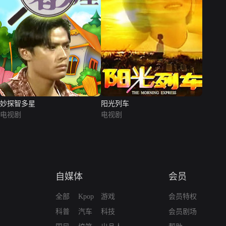
妙探智多星
阳光列车
电视剧
电视剧
自媒体
会员
全部
Kpop
游戏
会员特权
科普
汽车
科技
会员剧场