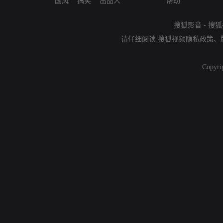
国风
搞笑
出品人
帮助
搜狐影音
-
搜狐
请仔细阅读
搜狐视频隐私政策
、
Copyri