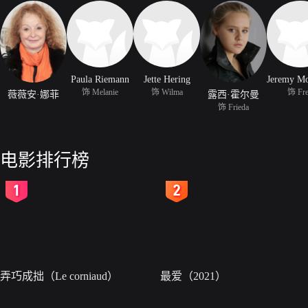
Paula Riemann
Jette Hering
饰 Melanie
饰 Wilma
饰 Fr
薇薇安·娜菲
露西·霍尔曼
饰 Frieda
电影排行榜
2
3
弄巧成拙（Le corniaud）
最爱（2021）