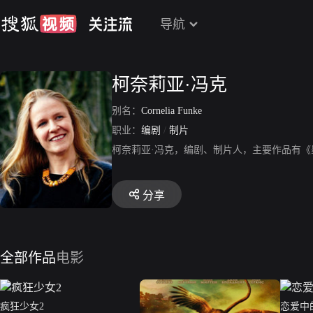
导航
柯奈莉亚·冯克
别名：
Cornelia Funke
职业：
编剧
/
制片
柯奈莉亚·冯克，编剧、制片人，主要作品有
分享
全部作品
电影
疯狂少女2
恋爱中