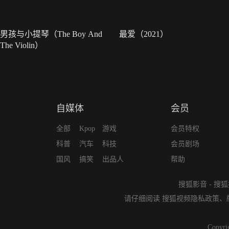
男孩与小提琴（The Boy And
最爱（2021）
The Violin）
自媒体
会员
全部
Kpop
游戏
会员特权
科普
汽车
科技
会员剧场
国风
搞笑
出品人
帮助
搜狐影音
-
搜狐
请仔细阅读
搜狐视频隐私政策
、
Copyri