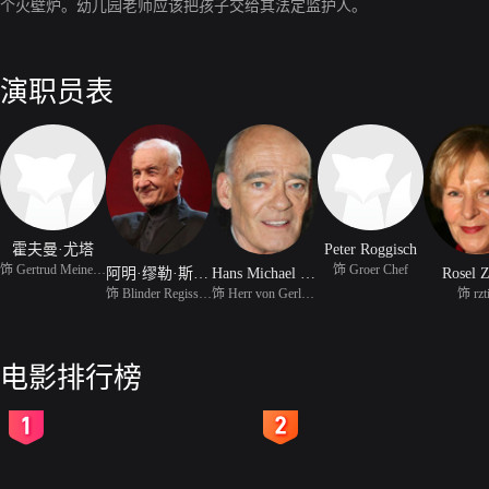
个火壁炉。幼儿园老师应该把孩子交给其法定监护人。
演职员表
霍夫曼·尤塔
Peter Roggisch
饰 Gertrud Meinecke
饰 Groer Chef
阿明·缪勒·斯塔尔
Hans Michael Rehberg
Rosel 
饰 Blinder Regisseur
饰 Herr von Gerlach
饰 rzt
电影排行榜
2
3