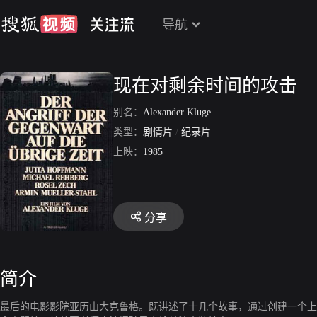
导航
现在对剩余时间的攻击
别名：
Alexander Kluge
类型：
剧情片
/
纪录片
上映：
1985
分享
简介
最后的电影影院亚历山大克鲁格。既讲述了十几个故事，通过创建一个上