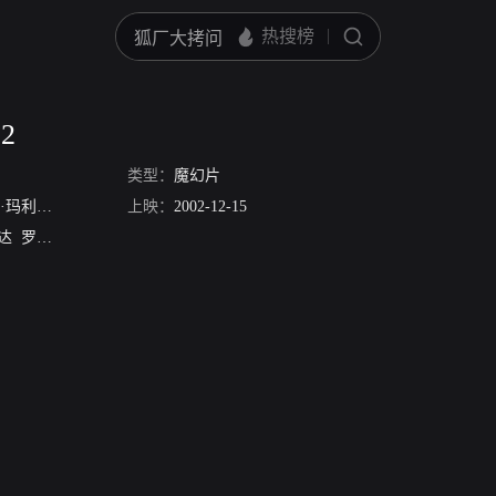
2
类型：
魔幻片
亚·布拉格
上映：
2002-12-15
达
罗热里奥·戈麦斯