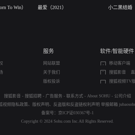
n To Win）
最爱（2021）
小二黑结婚
服务
软件/智能硬件
权
网站联盟
移动客户端
场
关于我们
搜狐影音
直
版权投诉
搜狐视频TV
搜狐影音
-
搜狐招聘
-
广告服务
-
联系方式
-
About SOHU
-
公司介绍
狐视频隐私政策
、
版权声明
、
反盗版和反盗链权利声明
举报邮箱
jubaoso
备案号：
京ICP证030367号-1
Copyright © 2024 Sohu.com Inc.All Rights Reserved.