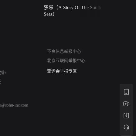
禁忌（A Story Of The South
火球（Ball 
Seas）
网络暴力有害信息举报
不良信息举报中心
12318 文化市场举报
北京互联网举报中心
算法推荐专项举报
亚运会举报专区
播+
涉历史虚无举报
版
网络谣言信息专项
涉政举报入口
涉未成年人举报
hu@sohu-inc.com
清朗自媒体乱象举报
涉民族宗教有害信息举报
清朗·生活服务类内容举报
清朗春节网络环境整治