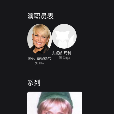
演职员表
安妮纳·玛利亚·布拉格
饰 Zinga
舒莎·莫妮格尔
饰 Kira
系列