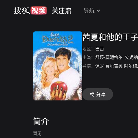
导航
茜夏和他的王子
地区：
巴西
主演：
舒莎·莫妮格尔
安妮纳·玛利
导演：
保罗·费尔吉奥·阿尔梅
分享
简介
暂无