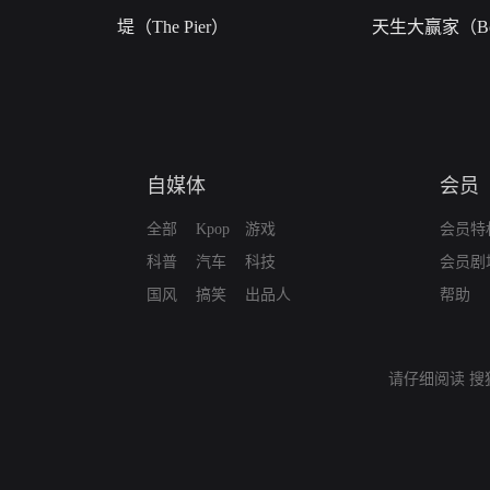
堤（The Pier）
天生大赢家（Bor
自媒体
会员
全部
Kpop
游戏
会员特
科普
汽车
科技
会员剧
国风
搞笑
出品人
帮助
请仔细阅读
搜