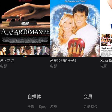
占卜之谜
茜夏和他的王子2
Xuxa Re
电影
电影
电影
自媒体
会员
全部
Kpop
游戏
会员特权