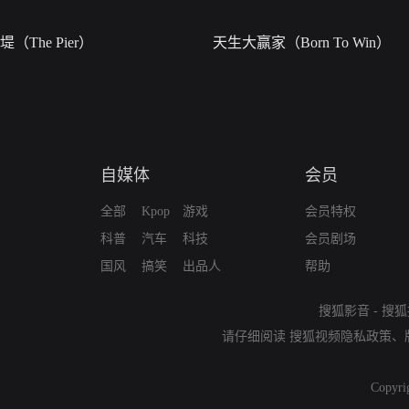
堤（The Pier）
天生大赢家（Born To Win）
自媒体
会员
全部
Kpop
游戏
会员特权
科普
汽车
科技
会员剧场
国风
搞笑
出品人
帮助
搜狐影音
-
搜狐
请仔细阅读
搜狐视频隐私政策
、
Copyri