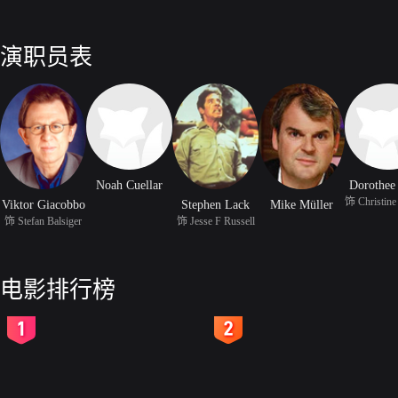
演职员表
Noah Cuellar
Dorothee
Viktor Giacobbo
Stephen Lack
Mike Müller
饰 Stefan Balsiger
饰 Jesse F Russell
电影排行榜
2
3