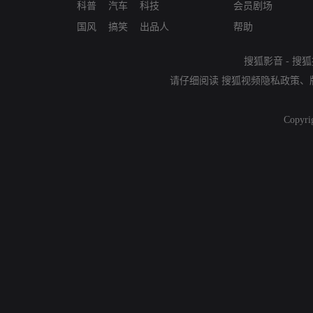
科普
汽车
科技
会员剧场
国风
搞笑
出品人
帮助
搜狐影音
-
搜狐
请仔细阅读
搜狐视频隐私政策
、
Copyri