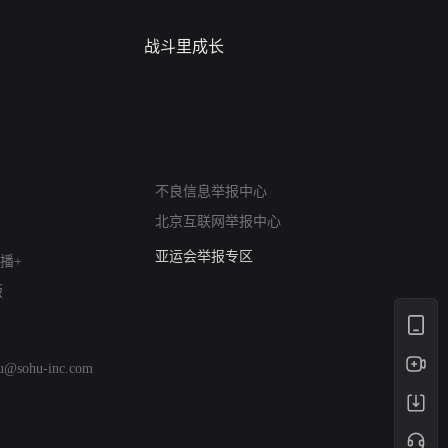
战斗里成长
蝎尾谋杀案（L
scorpione
网络暴力有害信息举报
不良信息举报中心
12318 文化市场举报
北京互联网举报中心
算法推荐专项举报
亚运会举报专区
播+
涉历史虚无举报
版
网络谣言信息专项
涉政举报入口
涉未成年人举报
hu@sohu-inc.com
清朗自媒体乱象举报
涉民族宗教有害信息举报
清朗·生活服务类内容举报