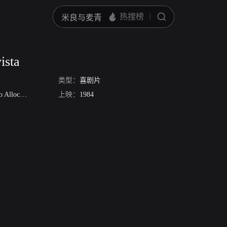
ista
类型：
喜剧片
 Allocca
Giovanni Attanasio
上映：
1984
托马斯·毕安柯
玛丽娜·肯法罗纳