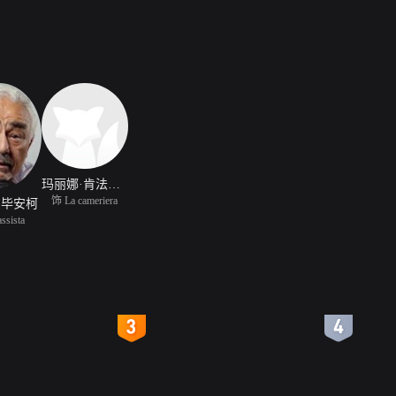
玛丽娜·肯法罗纳
饰 La cameriera
·毕安柯
assista
4
5