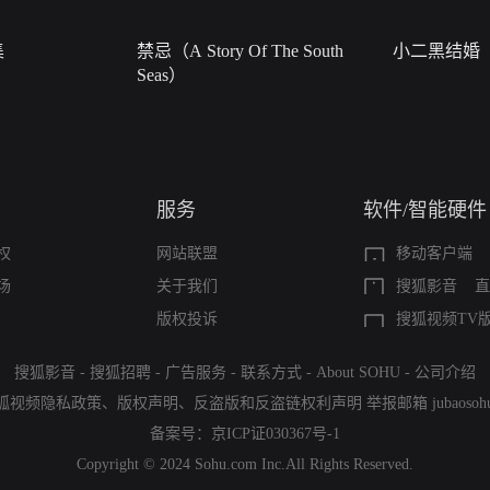
集
禁忌（A Story Of The South
小二黑结婚
Seas）
服务
软件/智能硬件
权
网站联盟
移动客户端
场
关于我们
搜狐影音
直
版权投诉
搜狐视频TV
搜狐影音
-
搜狐招聘
-
广告服务
-
联系方式
-
About SOHU
-
公司介绍
狐视频隐私政策
、
版权声明
、
反盗版和反盗链权利声明
举报邮箱
jubaoso
备案号：
京ICP证030367号-1
Copyright © 2024 Sohu.com Inc.All Rights Reserved.