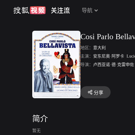
导航
Cosi Parlo Bellav
地区：
意大利
主演：
安东尼奥·阿罗卡
Lucio
导演：
卢西亚诺·德·克雷申佐
分享
简介
暂无