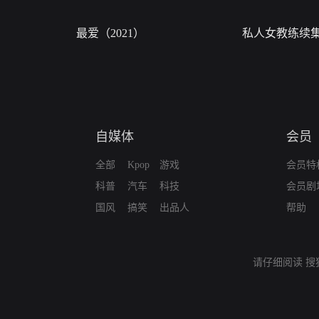
最爱（2021）
私人女教练续
自媒体
会员
全部
Kpop
游戏
会员特
科普
汽车
科技
会员剧
国风
搞笑
出品人
帮助
请仔细阅读
搜