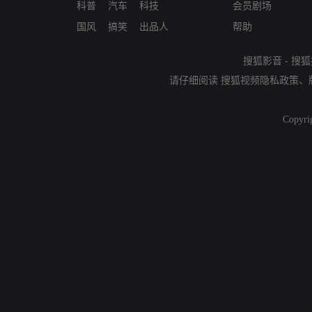
科普
汽车
科技
会员剧场
国风
搞笑
出品人
帮助
搜狐影音
-
搜狐
请仔细阅读
搜狐视频隐私政策
、
Copyri