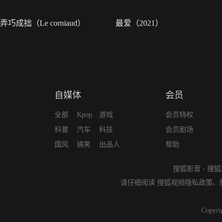
弄巧成拙（Le corniaud）
最爱（2021）
自媒体
会员
全部
Kpop
游戏
会员特权
科普
汽车
科技
会员剧场
国风
搞笑
出品人
帮助
搜狐影音
-
搜狐
请仔细阅读
搜狐视频隐私政策
、
Copyri