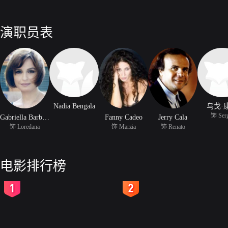
演职员表
Nadia Bengala
乌戈·
饰 Ser
Gabriella Barbuti
Fanny Cadeo
Jerry Cala
饰 Loredana
饰 Marzia
饰 Renato
电影排行榜
2
3