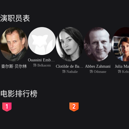
演职员表
Ouassini Embarek
饰 Belkacem
查尔斯·贝尔林
Clotilde de Bayser
Abbes Zahmani
Julia Ma
饰 Nathalie
饰 Othmane
饰 Kelt
电影排行榜
2
3