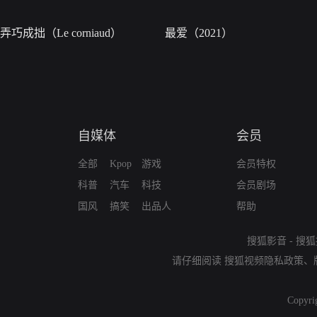
弄巧成拙（Le corniaud）
最爱（2021）
自媒体
会员
全部
Kpop
游戏
会员特权
科普
汽车
科技
会员剧场
国风
搞笑
出品人
帮助
搜狐影音
-
搜狐
请仔细阅读
搜狐视频隐私政策
、
Copyri