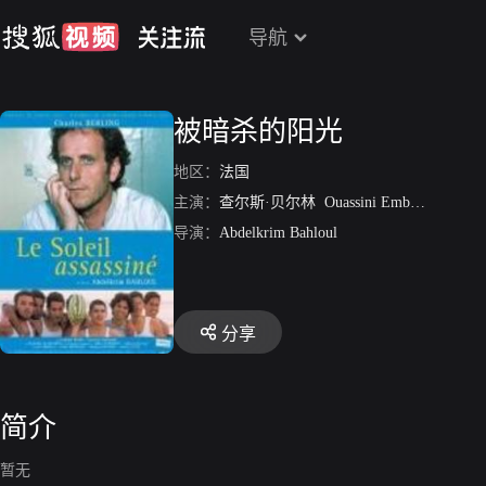
导航
被暗杀的阳光
地区：
法国
主演：
查尔斯·贝尔林
Ouassini Embarek
Clotil
导演：
Abdelkrim Bahloul
分享
简介
暂无