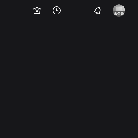
une Gale
Alan Dinehart
Amanda Duff
Chick Chandler
罗素·希克斯
克莱尔