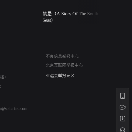
禁忌（A Story Of The South
火球（Ball 
Seas）
网络暴力有害信息举报
不良信息举报中心
12318 文化市场举报
北京互联网举报中心
算法推荐专项举报
亚运会举报专区
播+
涉历史虚无举报
版
网络谣言信息专项
涉政举报入口
涉未成年人举报
hu@sohu-inc.com
清朗自媒体乱象举报
涉民族宗教有害信息举报
清朗·生活服务类内容举报