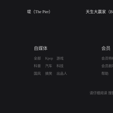
堤（The Pier）
天生大赢家（Bor
自媒体
会员
全部
Kpop
游戏
会员特
科普
汽车
科技
会员剧
国风
搞笑
出品人
帮助
请仔细阅读
搜