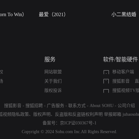
n To Win）
最爱（2021）
小二黑结婚
服务
软件/智能硬件
权
网站联盟
移动客户端
场
关于我们
搜狐影音
直
版权投诉
搜狐视频TV
搜狐影音
-
搜狐招聘
-
广告服务
-
联系方式
-
About SOHU
-
公司介绍
狐视频隐私政策
、
版权声明
、
反盗版和反盗链权利声明
举报邮箱
jubaoso
备案号：
京ICP证030367号-1
Copyright © 2024 Sohu.com Inc.All Rights Reserved.