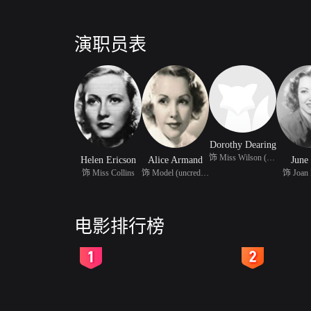
演职员表
Dorothy Dearing
饰 Miss Wilson (uncredi
Helen Ericson
Alice Armand
June
饰 Miss Collins
饰 Model (uncredited)
饰 Joan 
电影排行榜
2
3