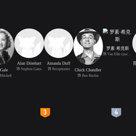
罗素·希克斯
饰 Van Ellis (uncredite
Alan Dinehart
Amanda Duff
饰 Stephen Gates
饰 Receptionist
 Gale
Chick Chandler
Mitchell
饰 Ben Ritchie
4
5