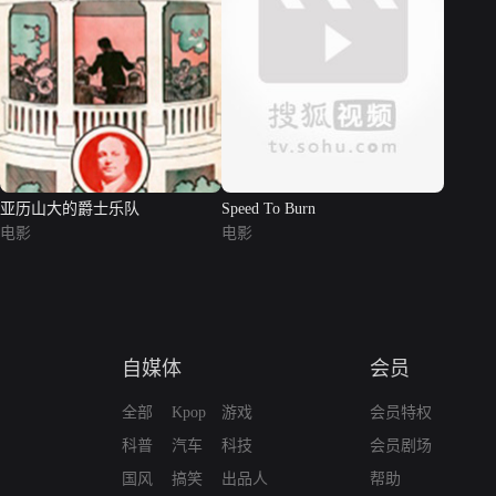
亚历山大的爵士乐队
Speed To Burn
电影
电影
自媒体
会员
全部
Kpop
游戏
会员特权
科普
汽车
科技
会员剧场
国风
搞笑
出品人
帮助