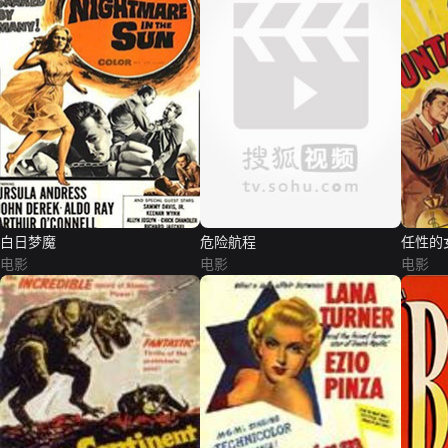
白日梦魔
危险航程
任性的
电影
电影
电影