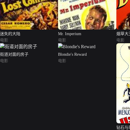
迷失的大陆
Mr. Imperium
烟草大
电影
电影
电影
街道对面的房子
Blondie's Reward
电影
电影
钻石与