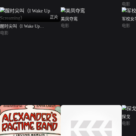
电影
正片
美凤夺鸾
军校女
电影
电影
醒时尖叫（I Wake Up
Screaming）
电影
探戈
电影