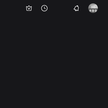
汤斯
Odetta
Howard St John
Jean Carson