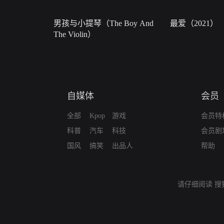
男孩与小提琴（The Boy And
最爱（2021）
The Violin）
自媒体
会员
全部
Kpop
游戏
会员特
科普
汽车
科技
会员剧
国风
搞笑
出品人
帮助
请仔细阅读
搜