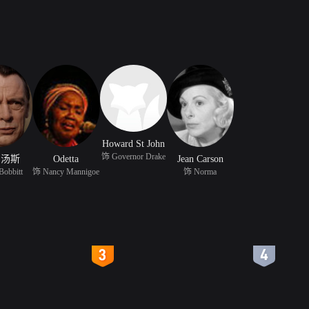
Howard St John
饰 Governor Drake
·汤斯
Odetta
Jean Carson
Bobbitt
饰 Nancy Mannigoe
饰 Norma
4
5