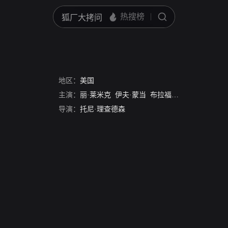
地区：
美国
主演：
丽·莱米克
伊夫·蒙当
布拉福德·迪尔曼
哈里·
导演：
托尼·理查德森