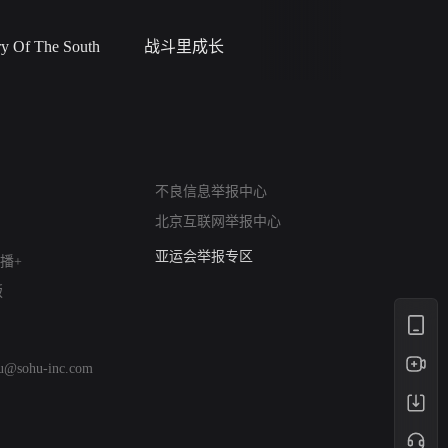
 Of The South
战斗里成长
私人女教
网络暴力有害信息举报
不良信息举报中心
12318 文化市场举报
北京互联网举报中心
算法推荐专项举报
亚运会举报专区
播+
涉历史虚无举报
版
网络谣言信息专项
涉政举报入口
涉未成年人举报
hu@sohu-inc.com
清朗自媒体乱象举报
涉民族宗教有害信息举报
清朗·生活服务类内容举报