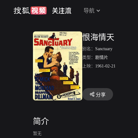
导航
恨海情天
别名：
Sanctuary
类型：
剧情片
上映：
1961-02-21
分享
简介
暂无