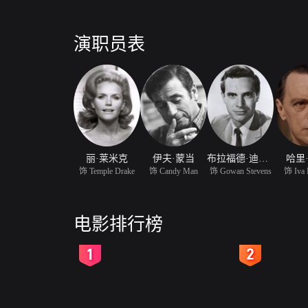
演职员表
丽·莱米克
伊夫·蒙当
布拉福德·迪尔曼
哈里
饰 Temple Drake
饰 Candy Man
饰 Gowan Stevens
饰 Iva 
电影排行榜
2
3