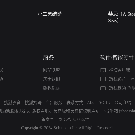
小二黑结婚
禁忌（A Story
Seas）
服务
软件/智能硬件
权
网站联盟
移动客户端
场
关于我们
搜狐影音
直
版权投诉
搜狐视频TV
搜狐影音
-
搜狐招聘
-
广告服务
-
联系方式
-
About SOHU
-
公司介绍
狐视频隐私政策
、
版权声明
、
反盗版和反盗链权利声明
举报邮箱
jubaoso
备案号：
京ICP证030367号-1
Copyright © 2024 Sohu.com Inc.All Rights Reserved.