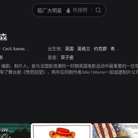
德森
n
/
Cecil Antonio Richardson
出生地：
英国
/
英格兰
/
约克郡
/
希普利
剧
星座：
双子座
、编剧、制片人，是与法国新浪潮同一时期英国电影运动中最重要的一位
执导了舞台剧《愤怒回望》，两年后同剧作者John Osborne一起组建制片
级生活的戏剧改编成的影片《蜜味》，之后是更不同寻常的影片《长跑者
富有想象力的技术语言描述了全国越野赛跑，有点类似特吕弗的柔美风格。1
舞台剧的幽默表演风格，创新的技术手法博得奥斯卡评委的欢心，一举拿