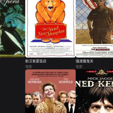
新汉普夏饭店
强渡魔鬼关
电影
电影