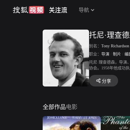
导航
托尼·理查
别名：
Tony Richardso
职业：
导演
/
制片
/
编
托尼·理查德森，导演
协会。1958年他成功
关于布莱克普尔工人阶
郁谨慎的面孔，而且以
分享
影，以其糅杂了默片和
传》、《红木》等。
全部作品
电影