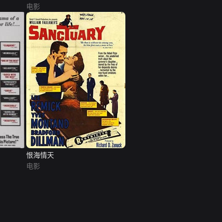
电影
恨海情天
电影