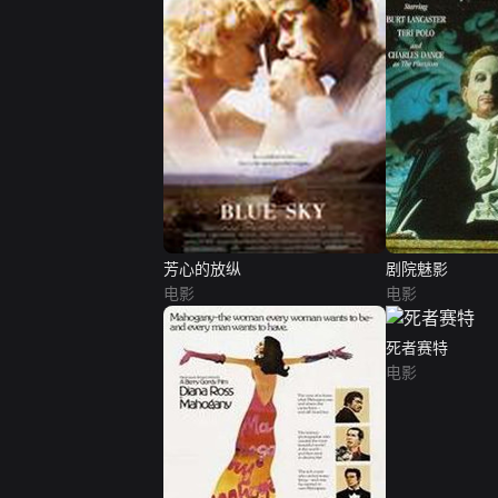
芳心的放纵
剧院魅影
电影
电影
死者赛特
电影