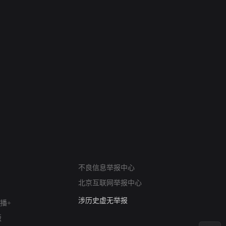
网络暴力有害信息举报
12318 文化市场举报
不良信息举报中心
算法推荐专项举报
北京互联网举报中心
亚运会举报专区
涉历史虚无举报
播+
网络谣言信息专项
版