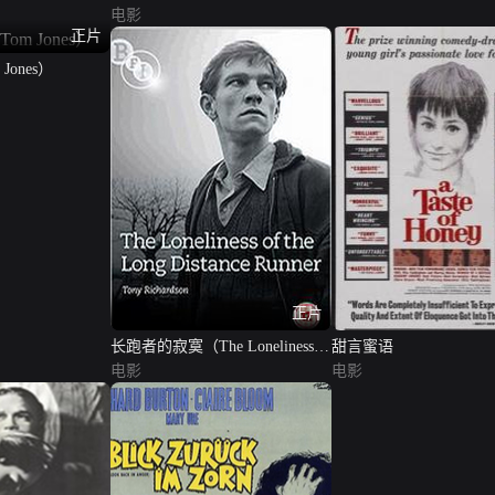
电影
正片
Jones）
正片
长跑者的寂寞（The Loneliness of
甜言蜜语
the Long Distance Runner）
电影
电影