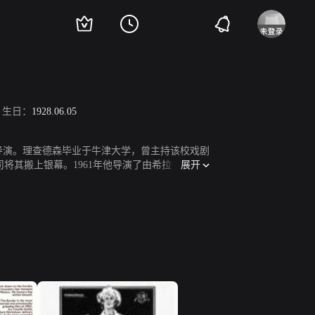
生日：
1928.06.05
导演。理查德森毕业于牛津大学，曾主持该校戏剧
展开
公司将其搬上银幕。1961年他导演了由希拉·德兰尼
的寂寞》，这部电影向人们介绍了汤姆·考特内忧
964年他将18世纪小说《汤姆·琼斯》改编成电
下最佳影片和最佳导演奖。代表作品有《英烈