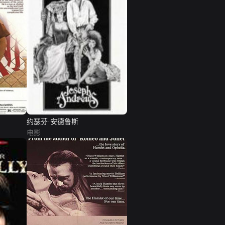
约瑟芬·安德鲁斯
电影