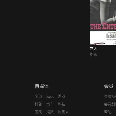
艺人
电影
自媒体
会员
全部
Kpop
游戏
会员特
科普
汽车
科技
会员剧
国风
搞笑
出品人
帮助