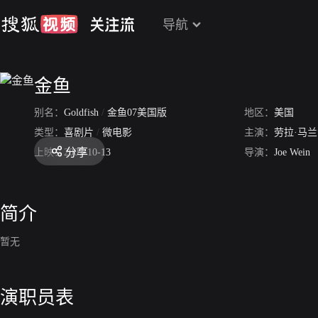
导航
金鱼
别名：
Goldfish
/
金鱼07美国版
地区：
美国
类型：
喜剧片
/
微电影
主演：
劳拉·马
分享
上映：
2007-10-13
导演：
Joe Wein
简介
暂无
演职员表