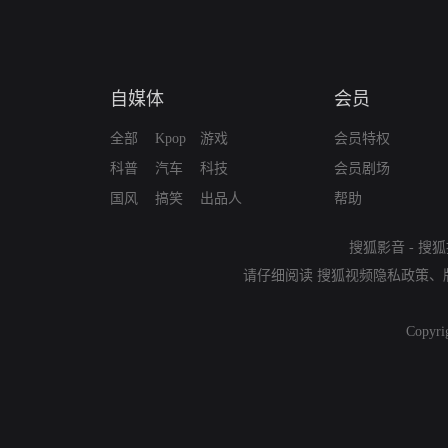
自媒体
会员
全部
Kpop
游戏
会员特权
科普
汽车
科技
会员剧场
国风
搞笑
出品人
帮助
搜狐影音
-
搜狐
请仔细阅读
搜狐视频隐私政策
、
Copyri