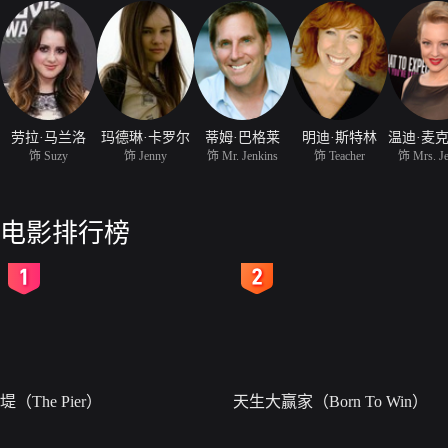
劳拉·马兰洛
玛德琳·卡罗尔
蒂姆·巴格莱
明迪·斯特林
饰 Suzy
饰 Jenny
饰 Mr. Jenkins
饰 Teacher
饰 Mrs. Je
电影排行榜
2
3
堤（The Pier）
天生大赢家（Born To Win）