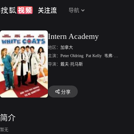
导航
Intern Academy
地区：
加拿大
主演：
Peter Oldring
Pat Kelly
韦弗·里库克
In
导演：
戴夫·托马斯
分享
简介
暂无