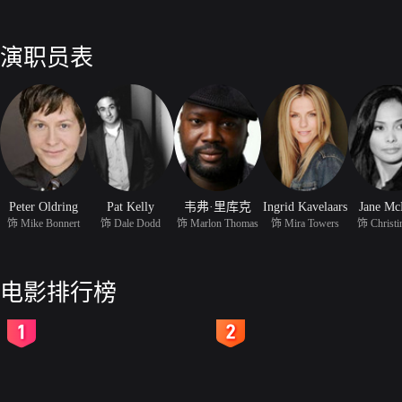
演职员表
Peter Oldring
Pat Kelly
韦弗·里库克
Ingrid Kavelaars
Jane Mc
饰 Mike Bonnert
饰 Dale Dodd
饰 Marlon Thomas
饰 Mira Towers
饰 Christi
电影排行榜
2
3