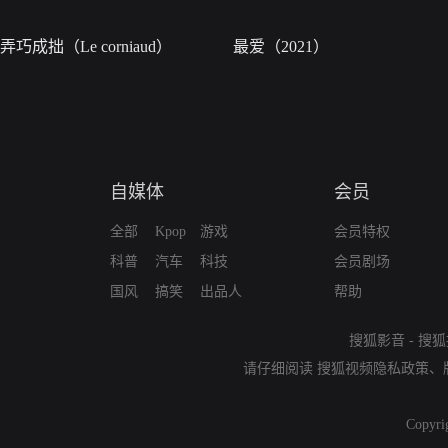
弄巧成拙（Le corniaud）
最爱（2021）
自媒体
会员
全部
Kpop
游戏
会员特权
科普
汽车
科技
会员剧场
国风
搞笑
出品人
帮助
搜狐影音
-
搜狐
请仔细阅读
搜狐视频隐私政策
、
Copyri