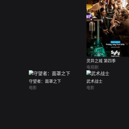
灵异之城 第四季
电视剧
守望者：面罩之下
武术战士
电影
电影