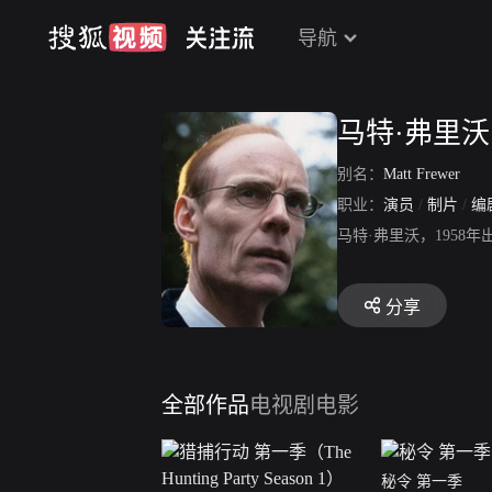
导航
马特·弗里沃
别名：
Matt Frewer
职业：
演员
/
制片
/
编
马特·弗里沃，195
分享
全部作品
电视剧
电影
秘令 第一季