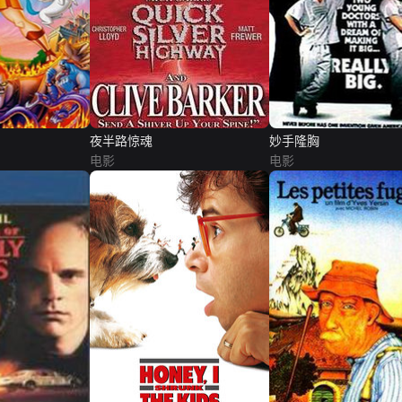
夜半路惊魂
妙手隆胸
电影
电影