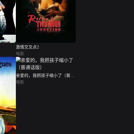
激情交叉点2
电影
亲爱的，我把孩子缩小了（普通
话版）
电影