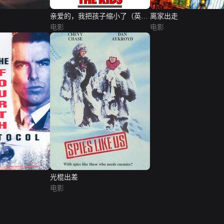
亲爱的，我把孩子缩小了（英文
离家出走
版）
电影
电影
光棍出差
电影