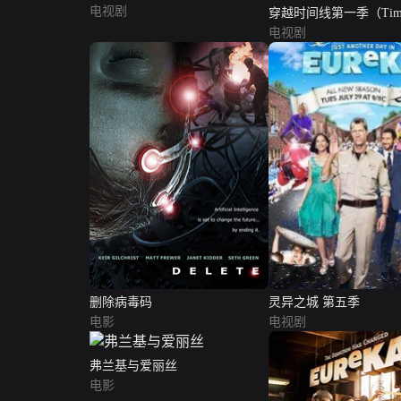
电视剧
穿越时间线第一季（Timel
Season 1）
电视剧
删除病毒码
灵异之城 第五季
电影
电视剧
弗兰基与爱丽丝
电影