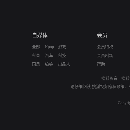
自媒体
会员
全部
Kpop
游戏
会员特权
科普
汽车
科技
会员剧场
国风
搞笑
出品人
帮助
搜狐影音
-
搜狐
请仔细阅读
搜狐视频隐私政策
、
Copyri