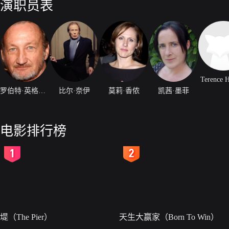
演职员表
Terence 
罗伯特·英格兰德
比尔·奈伊
莫莉·香侬
凯茜·墨菲
电影排行榜
2
3
堤（The Pier）
天生大赢家（Born To Win）