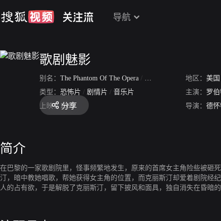
导航
歌剧魅影
别名：
The Phantom Of The Opera
/
歌剧魅影 89 美国版
地区：
美国
类型：
恐怖片
/
剧情片
/
音乐片
主演：
罗伯
分享
上映：
1989
导演：
德怀
简介
在巴黎的一家歌剧院里，怪事频繁地发生，原来的首席女主角险些被砸死
汀，暗中教她唱歌，帮她获得女主角的位置，而克丽斯汀却爱着剧院经纪
人的占有欲，于是解脱了克丽斯汀，留下披风和面具，独自消失在昏暗的