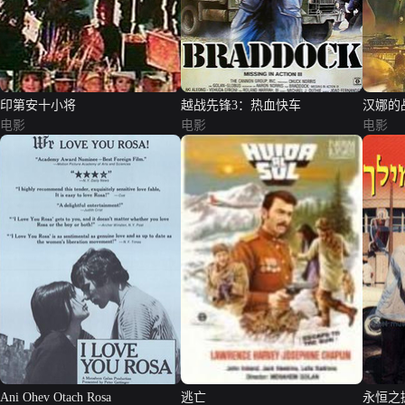
印第安十小将
越战先锋3：热血快车
汉娜的
电影
电影
电影
Ani Ohev Otach Rosa
逃亡
永恒之