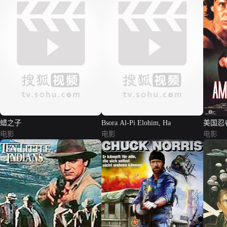
蜡之子
Bsora Al-Pi Elohim, Ha
美国忍
电影
电影
电影